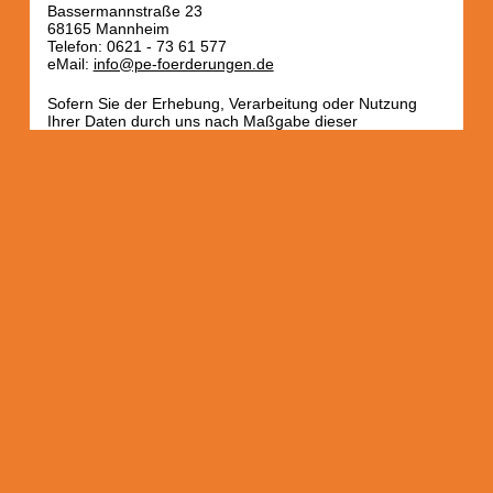
Bassermannstraße 23
68165 Mannheim
Telefon: 0621 - 73 61 577
eMail:
info@pe-foerderungen.de
Sofern Sie der Erhebung, Verarbeitung oder Nutzung
Ihrer Daten durch uns nach Maßgabe dieser
Datenschutzbestimmungen insgesamt oder für einzelne
Maßnahmen widersprechen wollen, können Sie Ihren
Widerspruch an oben genannte verantwortliche Stelle
richten.
Rechtsgrundlagen und
Speicherdauer
Rechtsgrundlage der Datenverarbeitung ist Art 6 Abs. 1
Buchstabe f) DSGVO. Unsere Interessen an der
Datenverarbeitung sind insbesondere die Sicherstellung
des Betriebs und der Sicherheit der Webseite, die
Untersuchung der Art und Weise der Nutzung der
Webseite durch Besucher und die Vereinfachung der
Nutzung der Webseite.
Sofern nicht spezifisch angegeben speichern wir
personenbezogene Daten nur so lange, wie dies zur